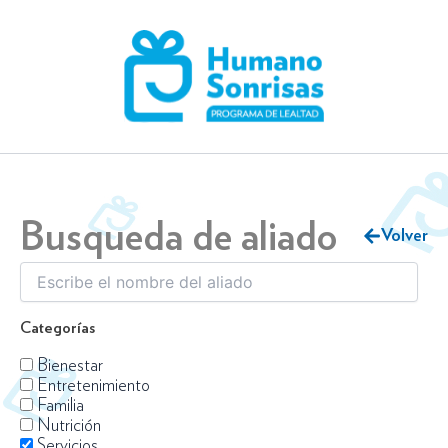
Skip
to
content
Busqueda de aliado
Volver
Categorías
Bienestar
Entretenimiento
Familia
Nutrición
Servicios