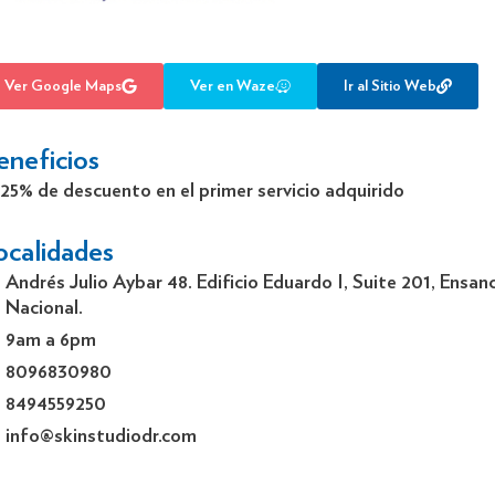
Ver Google Maps
Ver en Waze
Ir al Sitio Web
eneficios
25% de descuento en el primer servicio adquirido
ocalidades
Andrés Julio Aybar 48. Edificio Eduardo I, Suite 201, Ensa
Nacional.
9am a 6pm
8096830980
8494559250
info@skinstudiodr.com